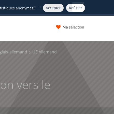
FR
nelle
Accepter
Refuser
atistiques anonymes).
Ma sélection
s
glais-allemand
UE Allemand
on vers le