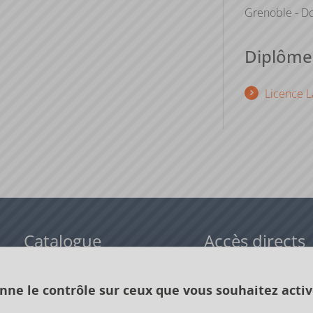
Grenoble - Do
Diplômes
Licence L
Catalogue
Accès directs
Formations initiales
Cours de langue
onne le contrôle sur ceux que vous souhaitez activ
Formations en alternance
Formations à distance