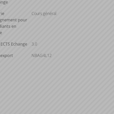
ange
rie
Cours général
ignement pour
diants en
e
s ECTS Echange
3.0
'export
NBAG4L12
e