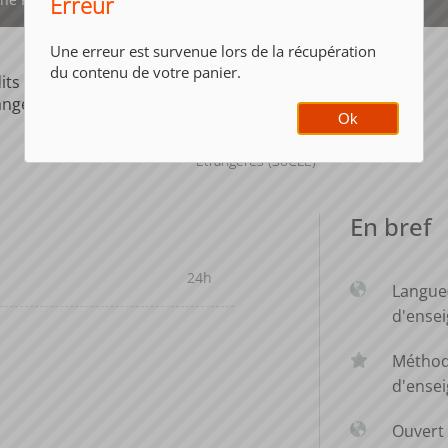
Erreur
Une erreur est survenue lors de la récupération
du contenu de votre panier.
its ECTS
Composante
ange
UFR Sociétés,
Ok
Cultures et
Langues
Étrangères (SoCLE)
En bref
24h
Langue
d'ense
Métho
d'ense
Ouvert 