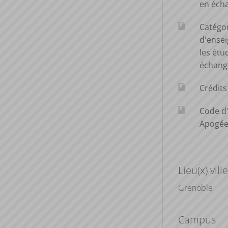
en éch
Catégo
d'ense
les étu
échang
Crédit
Code d
Apogé
Lieu(x) ville
Grenoble
Campus