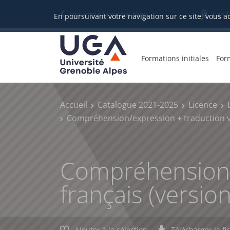
Gestion des cookies
Université Grenoble Alpes
Candi
En poursuivant votre navigation sur ce site, vous a
Formations initiales
For
Accueil
Catalogue 2021-2025
Licence
Compréhension/expression + traduction ver
Compréhension/e
français (version
Ajouter à la sélection
Télécharger la fi