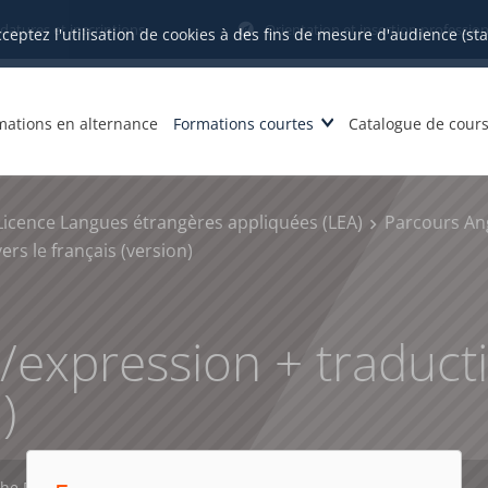
datures et inscriptions
Orientation et insertion profession
cceptez l'utilisation de cookies à des fins de mesure d'audience (st
mations en alternance
Formations courtes
Catalogue de cour
Licence Langues étrangères appliquées (LEA)
Parcours An
s le français (version)
xpression + traducti
)
che PDF