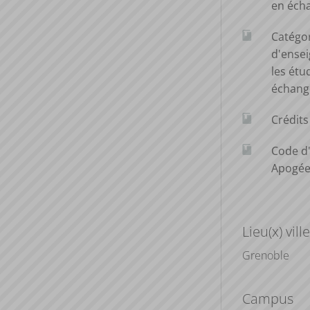
en éch
Catégo
d'ense
les étu
échang
Crédit
Code d
Apogé
Lieu(x) ville
Grenoble
Campus