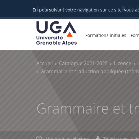
Gestion des cookies
Université Grenoble Alpes
Candi
En poursuivant votre navigation sur ce site, vous a
Formations initiales
For
Accueil
Catalogue 2021-2025
Licence
Grammaire et traduction appliquée (thèm
Grammaire et tr
Ajouter à la sélection
Télécharger la fi