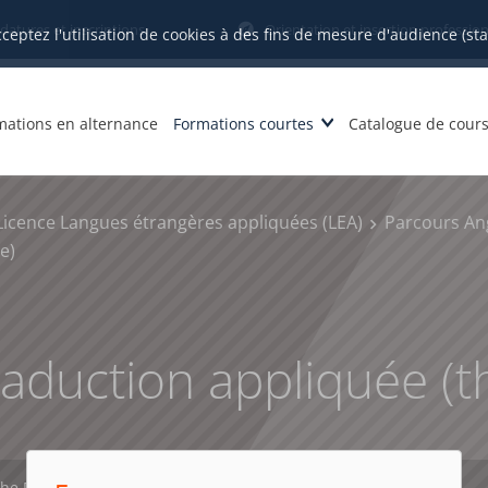
datures et inscriptions
Orientation et insertion profession
cceptez l'utilisation de cookies à des fins de mesure d'audience (st
mations en alternance
Formations courtes
Catalogue de cour
Licence Langues étrangères appliquées (LEA)
Parcours An
e)
aduction appliquée (
che PDF