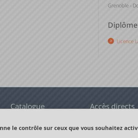
Grenoble - Do
Diplômes
Licence L
Catalogue
Accès directs
Formations initiales
Cours de langue
onne le contrôle sur ceux que vous souhaitez activ
Formations en alternance
Formations à distance