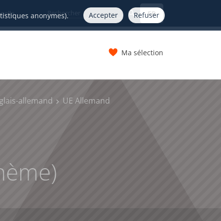
FR
nelle
Accepter
Refuser
atistiques anonymes).
Ma sélection
s
glais-allemand
UE Allemand
thème)