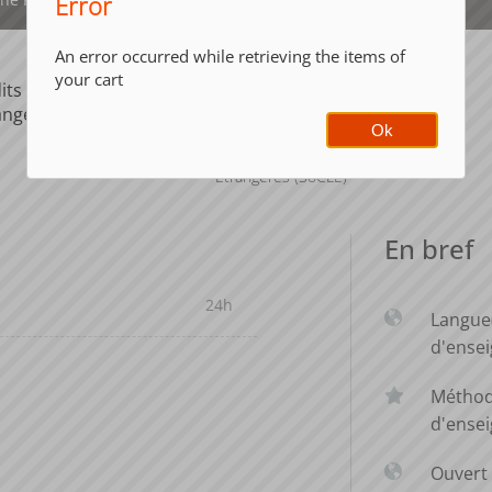
Error
An error occurred while retrieving the items of
your cart
its ECTS
Composante
ange
UFR Sociétés,
Ok
Cultures et
Langues
Étrangères (SoCLE)
En bref
24h
Langue
d'ense
Métho
d'ense
Ouvert 