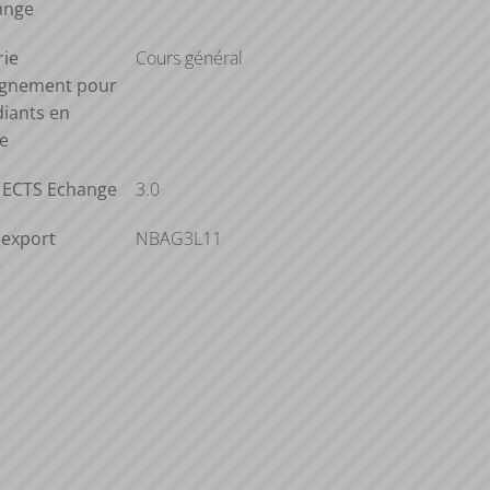
ange
rie
Cours général
ignement pour
diants en
e
s ECTS Echange
3.0
'export
NBAG3L11
e