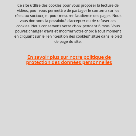
Ce site utilise des cookies pour vous proposer la lecture de
vidéos, pour vous permettre de partager le contenu sur les
réseaux sociaux, et pour mesurer l’audience des pages. Nous
vous donnons la possibilité d’accepter ou de refuser ces
ECTS
Crédits ECTS
cookies. Nous conservons votre choix pendant 6 mois. Vous
Echange
3,5 crédits
pouvez changer d’avis et modifier votre choix à tout moment
en cliquant sur le lien "Gestion des cookies" situé dans le pied
3.0
de page du site.
Composante
UFR Sociétés, Cultures
En savoir plus sur notre politique de
et Langues Étrangères
protection des données personnelles
(SoCLE)
Heures d'enseignement
Histoire / civilisation des pays
TD
12h
gremanophones
Histoire / civilisation des pays
CM
12h
germanophones