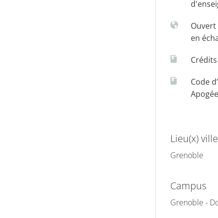
d'ense
Ouvert 
en éch
Crédit
Code d
Apogé
Lieu(x) ville
Grenoble
Campus
Grenoble - Do