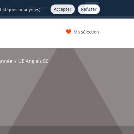
FR
nelle
Accepter
Refuser
atistiques anonymes).
Ma sélection
s
 année
UE Anglais S6