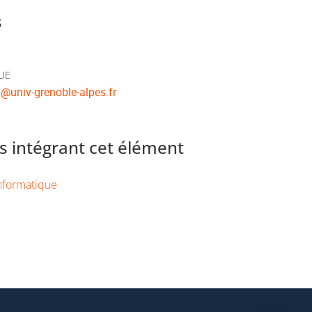
s
'UE
n
@
univ-grenoble-alpes.fr
 intégrant cet élément
nformatique