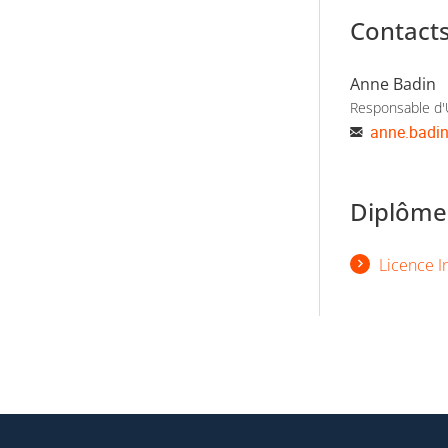
Contact
Anne Badin
Responsable d
anne.badi
Diplômes
Licence I