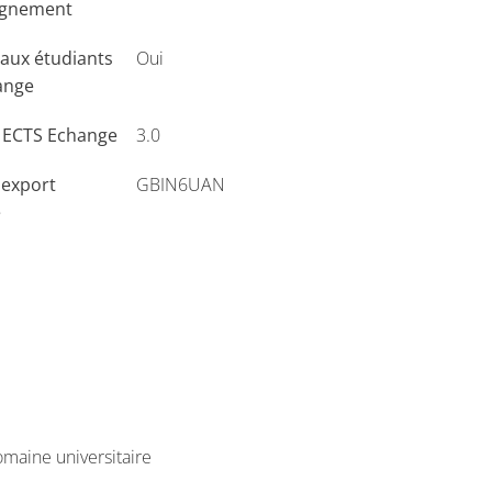
ignement
aux étudiants
Oui
ange
s ECTS Echange
3.0
'export
GBIN6UAN
e
maine universitaire