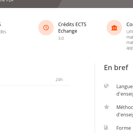
S
Crédits ECTS
Co
Echange
dits
UFR
mat
3.0
ma
app
En bref
24h
Langue
d'ense
Métho
d'ense
Forme