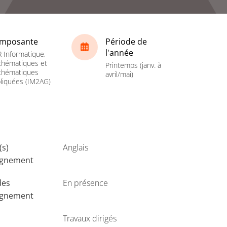
mposante
Période de
l'année
 Informatique,
hématiques et
Printemps (janv. à
thématiques
avril/mai)
liquées (IM2AG)
(s)
Anglais
ignement
des
En présence
ignement
Travaux dirigés