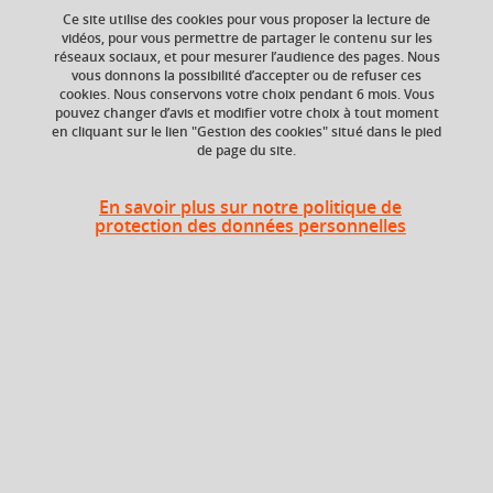
Ce site utilise des cookies pour vous proposer la lecture de
Outils groupe vidéo créativité
vidéos, pour vous permettre de partager le contenu sur les
réseaux sociaux, et pour mesurer l’audience des pages. Nous
vous donnons la possibilité d’accepter ou de refuser ces
cookies. Nous conservons votre choix pendant 6 mois. Vous
pouvez changer d’avis et modifier votre choix à tout moment
Niveau d'étude
Composante
en cliquant sur le lien "Gestion des cookies" situé dans le pied
Bac +3
UFR Langage, lettres
de page du site.
et arts du spectacle,
information et
communication
En savoir plus sur notre politique de
(LLASIC)
protection des données personnelles
Période de l'année
Automne (sept. à
dec./janv.)
Description
Les premières séances en CM viseront à identifier et