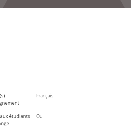
(s)
Français
ignement
aux étudiants
Oui
ange