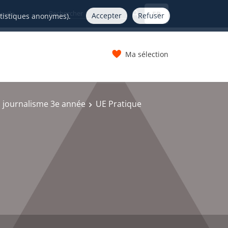
FR
nelle
Accepter
Refuser
atistiques anonymes).
Ma sélection
s
n journalisme 3e année
UE Pratique