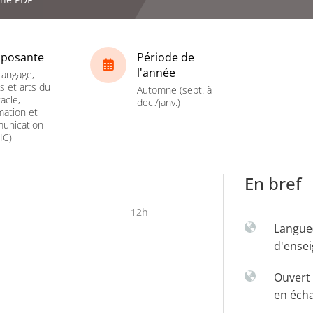
posante
Période de
l'année
Langage,
es et arts du
Automne (sept. à
acle,
dec./janv.)
mation et
unication
IC)
En bref
12h
Langue
d'ense
Ouvert 
en éch