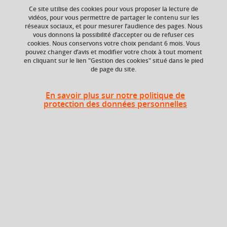
du contenu de votre panier.
Ce site utilise des cookies pour vous proposer la lecture de
vidéos, pour vous permettre de partager le contenu sur les
réseaux sociaux, et pour mesurer l’audience des pages. Nous
Ok
vous donnons la possibilité d’accepter ou de refuser ces
ECTS
Composante
cookies. Nous conservons votre choix pendant 6 mois. Vous
1,5 crédits
Faculté d'Economie de
pouvez changer d’avis et modifier votre choix à tout moment
Grenoble (FEG)
en cliquant sur le lien "Gestion des cookies" situé dans le pied
de page du site.
Période de l'année
Printemps (janv. à
En savoir plus sur notre politique de
avril/mai)
protection des données personnelles
Heures d'enseignement
CM
CM
20h
Période
Semestre 6