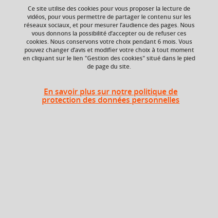
your cart
Ce site utilise des cookies pour vous proposer la lecture de
Ajouter à la sélection
Télécharger la fiche PDF
vidéos, pour vous permettre de partager le contenu sur les
réseaux sociaux, et pour mesurer l’audience des pages. Nous
Ok
vous donnons la possibilité d’accepter ou de refuser ces
cookies. Nous conservons votre choix pendant 6 mois. Vous
ECTS
Composante
pouvez changer d’avis et modifier votre choix à tout moment
en cliquant sur le lien "Gestion des cookies" situé dans le pied
4 crédits
Faculté d'Economie de
de page du site.
Grenoble (FEG)
Période de l'année
En savoir plus sur notre politique de
protection des données personnelles
Automne (sept. à
dec./janv.)
Heures d'enseignement
Management principles 1
TD
24h
TDVISIO
TD Visio
2h