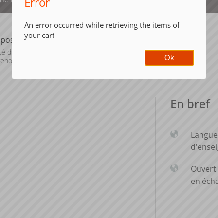
Error
An error occurred while retrieving the items of
your cart
posante
Période de
l'année
té d'Economie
Ok
enoble (FEG)
Automne (sept. à
dec./janv.)
En bref
Langue
d'ense
Ouvert 
en éch