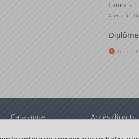
Campus
Grenoble - Do
Diplômes
Licence E
Catalogue
Accès directs
Formations initiales
Cours de langue
onne le contrôle sur ceux que vous souhaitez activ