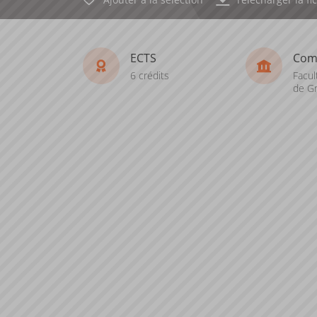
ECTS
Com
6 crédits
Facul
de Gr