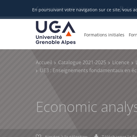
Gestion des cookies
Université Grenoble Alpes
Candi
En poursuivant votre navigation sur ce site, vous a
Formations initiales
For
Accueil
Catalogue 2021-2025
Licence
UE3 : Enseignements fondamentaux en é
Economic analys
Ajouter à la sélection
Télécharger la fi