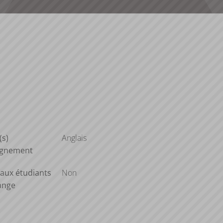
(s)
Anglais
ignement
aux étudiants
Non
ange