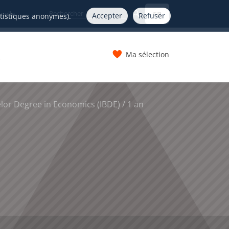
FR
nelle
Accepter
Refuser
atistiques anonymes).
Ma sélection
s
lor Degree in Economics (IBDE) / 1 an