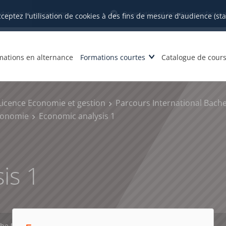
datures et inscriptions
Orientation et insertion profession
cceptez l'utilisation de cookies à des fins de mesure d'audience (st
mations en alternance
Formations courtes
Catalogue de cour
Licence Economie et gestion
Parcours International Bache
conomie
Economic analysis 1
is 1
che PDF