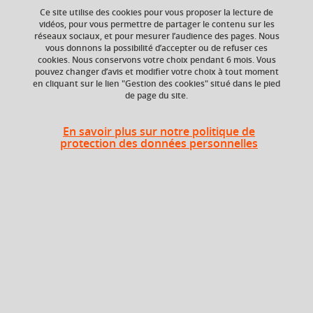
Ce site utilise des cookies pour vous proposer la lecture de
vidéos, pour vous permettre de partager le contenu sur les
réseaux sociaux, et pour mesurer l’audience des pages. Nous
vous donnons la possibilité d’accepter ou de refuser ces
ECTS
Composante
cookies. Nous conservons votre choix pendant 6 mois. Vous
2 crédits
Faculté d'Economie de
pouvez changer d’avis et modifier votre choix à tout moment
Grenoble (FEG)
en cliquant sur le lien "Gestion des cookies" situé dans le pied
de page du site.
Période de l'année
Automne (sept. à
En savoir plus sur notre politique de
dec./janv.)
protection des données personnelles
Heures d'enseignement
TD
TD
10h
CM
CM
10h
Période