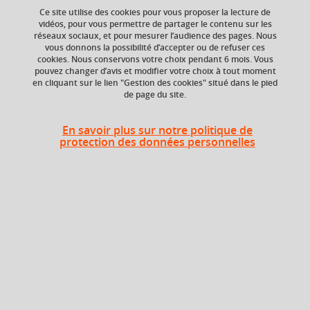
Ce site utilise des cookies pour vous proposer la lecture de
vidéos, pour vous permettre de partager le contenu sur les
réseaux sociaux, et pour mesurer l’audience des pages. Nous
ECTS
Composante
vous donnons la possibilité d’accepter ou de refuser ces
6 crédits
Faculté d'Economie de
cookies. Nous conservons votre choix pendant 6 mois. Vous
Grenoble (FEG)
pouvez changer d’avis et modifier votre choix à tout moment
en cliquant sur le lien "Gestion des cookies" situé dans le pied
de page du site.
Période
En savoir plus sur notre politique de
protection des données personnelles
Semestre 3
Liste des enseignements
Grammaire-traduction,
pratique de la langue,
6 crédits
civilisation