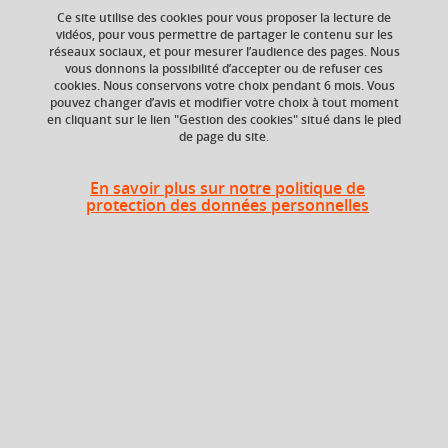
Ce site utilise des cookies pour vous proposer la lecture de
vidéos, pour vous permettre de partager le contenu sur les
réseaux sociaux, et pour mesurer l’audience des pages. Nous
ECTS
Composante
vous donnons la possibilité d’accepter ou de refuser ces
6 crédits
Faculté d'Economie de
cookies. Nous conservons votre choix pendant 6 mois. Vous
Grenoble (FEG)
pouvez changer d’avis et modifier votre choix à tout moment
en cliquant sur le lien "Gestion des cookies" situé dans le pied
de page du site.
Période
En savoir plus sur notre politique de
protection des données personnelles
Semestre 4
Liste des enseignements
Grammaire-traduction,
pratique de la langue,
6 crédits
civilisation