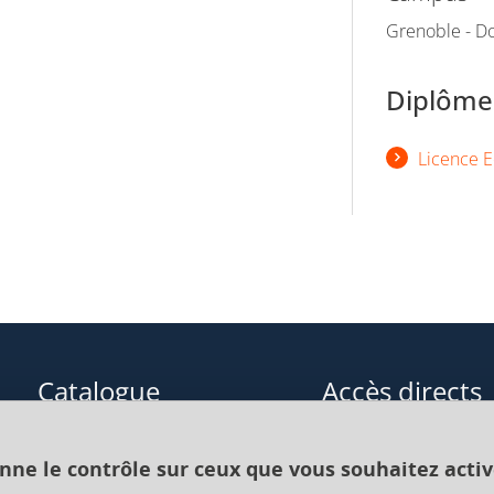
Grenoble - Do
Diplômes
Licence E
Catalogue
Accès directs
Formations initiales
Cours de langue
onne le contrôle sur ceux que vous souhaitez activ
Formations en alternance
Formations à distance