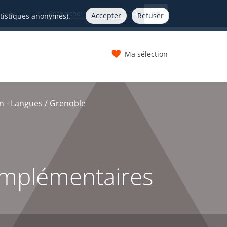
FR
nelle
Accepter
Refuser
atistiques anonymes).
Ma sélection
s
n - Langues / Grenoble
omplémentaires