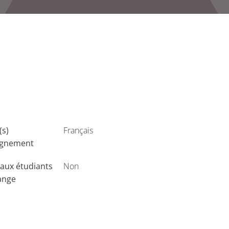
(s)
Français
ignement
aux étudiants
Non
ange