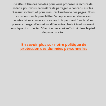
Ce site utilise des cookies pour vous proposer la lecture de
Ajouter à la sélection
Télécharger la fiche PDF
vidéos, pour vous permettre de partager le contenu sur les
réseaux sociaux, et pour mesurer l’audience des pages. Nous
vous donnons la possibilité d’accepter ou de refuser ces
cookies. Nous conservons votre choix pendant 6 mois. Vous
pouvez changer d’avis et modifier votre choix à tout moment
ECTS
Composante
en cliquant sur le lien "Gestion des cookies" situé dans le pied
3 crédits
Faculté d'Economie de
de page du site.
Grenoble (FEG)
Période de l'année
En savoir plus sur notre politique de
protection des données personnelles
Automne (sept. à
dec./janv.)
Heures d'enseignement
CM
CM
30h
Période