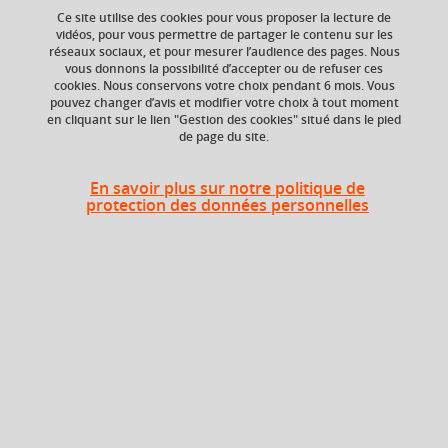
Ce site utilise des cookies pour vous proposer la lecture de
vidéos, pour vous permettre de partager le contenu sur les
réseaux sociaux, et pour mesurer l’audience des pages. Nous
vous donnons la possibilité d’accepter ou de refuser ces
ECTS
Composante
cookies. Nous conservons votre choix pendant 6 mois. Vous
9 crédits
Faculté d'Economie de
pouvez changer d’avis et modifier votre choix à tout moment
Grenoble (FEG)
en cliquant sur le lien "Gestion des cookies" situé dans le pied
de page du site.
En savoir plus sur notre politique de
Période
protection des données personnelles
Semestre 1
Liste des enseignements
Analyse économique 1
6 crédits
Questions économiques
3 crédits
contemporaines 1