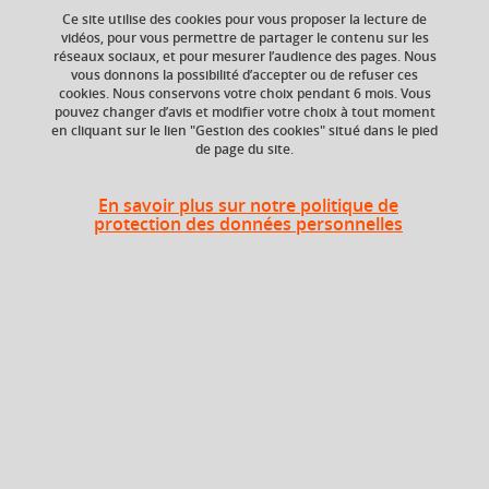
Ce site utilise des cookies pour vous proposer la lecture de
vidéos, pour vous permettre de partager le contenu sur les
réseaux sociaux, et pour mesurer l’audience des pages. Nous
vous donnons la possibilité d’accepter ou de refuser ces
ECTS
Composante
cookies. Nous conservons votre choix pendant 6 mois. Vous
6 crédits
Faculté d'Economie de
pouvez changer d’avis et modifier votre choix à tout moment
Grenoble (FEG)
en cliquant sur le lien "Gestion des cookies" situé dans le pied
de page du site.
Période de l'année
Toute l'année
En savoir plus sur notre politique de
protection des données personnelles
Liste des enseignements
Économie du développement
3 crédits
Au choix : 1 à 3 parmi 1
Cours à choix
3 crédits