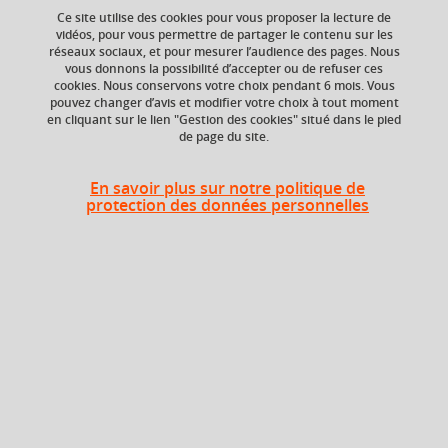
Ce site utilise des cookies pour vous proposer la lecture de
vidéos, pour vous permettre de partager le contenu sur les
réseaux sociaux, et pour mesurer l’audience des pages. Nous
Ajouter à la sélection
Télécharger la fiche PDF
vous donnons la possibilité d’accepter ou de refuser ces
cookies. Nous conservons votre choix pendant 6 mois. Vous
pouvez changer d’avis et modifier votre choix à tout moment
en cliquant sur le lien "Gestion des cookies" situé dans le pied
de page du site.
ECTS
Composante
12 crédits
Faculté d'Economie de
En savoir plus sur notre politique de
Grenoble (FEG)
protection des données personnelles
Période de l'année
Automne (sept. à
dec./janv.)
Liste des enseignements
Macroéconomie 1 ou
4 crédits
Macroeconomics 1