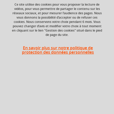
Ce site utilise des cookies pour vous proposer la lecture de
Ajouter à la sélection
Télécharger la fiche PDF
vidéos, pour vous permettre de partager le contenu sur les
réseaux sociaux, et pour mesurer l’audience des pages. Nous
vous donnons la possibilité d’accepter ou de refuser ces
cookies. Nous conservons votre choix pendant 6 mois. Vous
ECTS
Composante
pouvez changer d’avis et modifier votre choix à tout moment
en cliquant sur le lien "Gestion des cookies" situé dans le pied
4 crédits
Faculté d'Economie de
de page du site.
Grenoble (FEG)
Période de l'année
En savoir plus sur notre politique de
protection des données personnelles
Printemps (janv. à
avril/mai)
Heures d'enseignement
TD
TD
24h
TDVISIO
TD Visio
2h