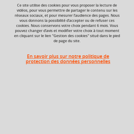
Ce site utilise des cookies pour vous proposer la lecture de
Ajouter à la sélection
Télécharger la fiche PDF
vidéos, pour vous permettre de partager le contenu sur les
réseaux sociaux, et pour mesurer l’audience des pages. Nous
Enseignements transversaux
vous donnons la possibilité d’accepter ou de refuser ces
cookies. Nous conservons votre choix pendant 6 mois. Vous
pouvez changer d’avis et modifier votre choix à tout moment
en cliquant sur le lien "Gestion des cookies" situé dans le pied
de page du site.
Niveau d'étude
ECTS
Bac +1
3 crédits
En savoir plus sur notre politique de
protection des données personnelles
Composante
Période de l'année
Faculté d'Economie de
Automne (sept. à
Grenoble (FEG)
dec./janv.)
Liste des enseignements
Compétences numériques 1
3 crédits