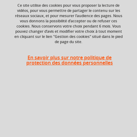
Ce site utilise des cookies pour vous proposer la lecture de
Ajouter à la sélection
Télécharger la fiche PDF
vidéos, pour vous permettre de partager le contenu sur les
réseaux sociaux, et pour mesurer l’audience des pages. Nous
vous donnons la possibilité d’accepter ou de refuser ces
cookies. Nous conservons votre choix pendant 6 mois. Vous
ECTS
Composante
pouvez changer d’avis et modifier votre choix à tout moment
en cliquant sur le lien "Gestion des cookies" situé dans le pied
3 crédits
Faculté d'Economie de
de page du site.
Grenoble (FEG)
Période de l'année
En savoir plus sur notre politique de
protection des données personnelles
Printemps (janv. à
avril/mai)
Heures d'enseignement
TD
TD
24h
TDVISIO
TD Visio
2h