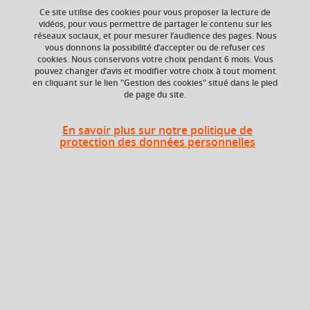
Ce site utilise des cookies pour vous proposer la lecture de
Ajouter à la sélection
Télécharger la fiche PDF
vidéos, pour vous permettre de partager le contenu sur les
réseaux sociaux, et pour mesurer l’audience des pages. Nous
vous donnons la possibilité d’accepter ou de refuser ces
cookies. Nous conservons votre choix pendant 6 mois. Vous
ECTS
Composante
pouvez changer d’avis et modifier votre choix à tout moment
en cliquant sur le lien "Gestion des cookies" situé dans le pied
6 crédits
Faculté d'Economie de
de page du site.
Grenoble (FEG)
Période de l'année
En savoir plus sur notre politique de
protection des données personnelles
Printemps (janv. à
avril/mai)
Période
Semestre 2
Liste des enseignements