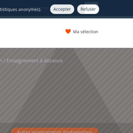
FR
nelle
Accepter
Refuser
atistiques anonymes).
Ma sélection
s
n / Enseignement à distance
Autres enseignements fondamentaux