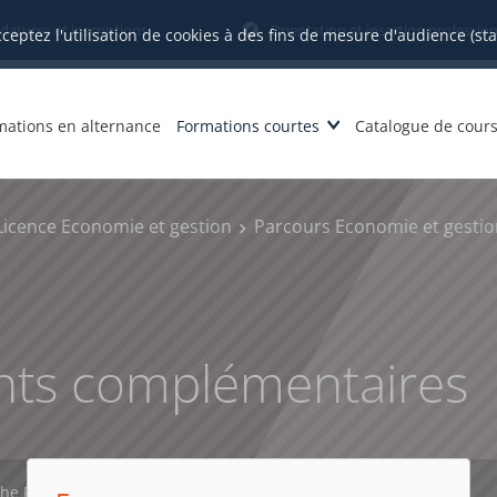
datures et inscriptions
Orientation et insertion profession
cceptez l'utilisation de cookies à des fins de mesure d'audience (st
mations en alternance
Formations courtes
Catalogue de cour
Licence Economie et gestion
Parcours Economie et gestio
ts complémentaires
che PDF