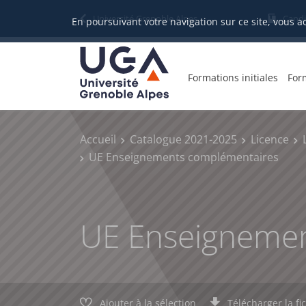
Gestion des cookies
Université Grenoble Alpes
Candi
En poursuivant votre navigation sur ce site, vous a
Formations initiales
For
Accueil
Catalogue 2021-2025
Licence
UE Enseignements complémentaires
UE Enseignemen
Ajouter à la sélection
Télécharger la fi