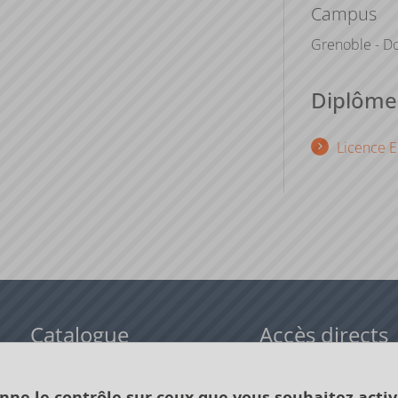
Campus
Grenoble - Do
Diplômes
Licence E
Catalogue
Accès directs
Formations initiales
Cours de langue
onne le contrôle sur ceux que vous souhaitez activ