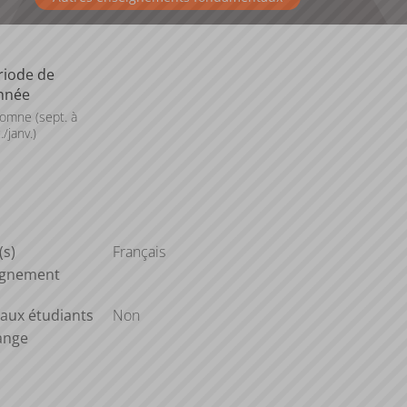
riode de
année
omne (sept. à
./janv.)
(s)
Français
ignement
aux étudiants
Non
ange