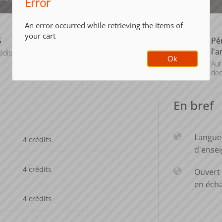
Error
An error occurred while retrieving the items of
your cart
S
Composante
Pé
l'
édits
Faculté d'Economie
Ok
de Grenoble (FEG)
Aut
dec
En bref
Langue
4 crédits
d'ense
4 crédits
Ouvert 
en éch
4 crédits