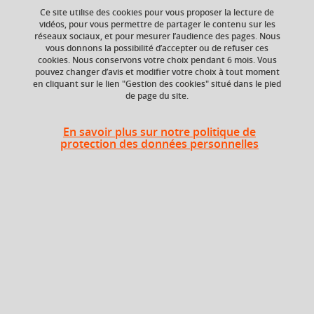
Ce site utilise des cookies pour vous proposer la lecture de
vidéos, pour vous permettre de partager le contenu sur les
réseaux sociaux, et pour mesurer l’audience des pages. Nous
vous donnons la possibilité d’accepter ou de refuser ces
ECTS
Composante
cookies. Nous conservons votre choix pendant 6 mois. Vous
3 crédits
Faculté d'Economie de
pouvez changer d’avis et modifier votre choix à tout moment
Grenoble (FEG)
en cliquant sur le lien "Gestion des cookies" situé dans le pied
de page du site.
Période de l'année
Automne (sept. à
En savoir plus sur notre politique de
dec./janv.)
protection des données personnelles
Heures d'enseignement
TD
TD
24h
TDVISIO
TD Visio
2h