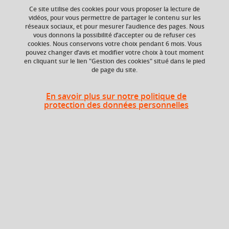
Ce site utilise des cookies pour vous proposer la lecture de
Ajouter à la sélection
Télécharger la fiche PDF
vidéos, pour vous permettre de partager le contenu sur les
réseaux sociaux, et pour mesurer l’audience des pages. Nous
vous donnons la possibilité d’accepter ou de refuser ces
cookies. Nous conservons votre choix pendant 6 mois. Vous
ECTS
Composante
pouvez changer d’avis et modifier votre choix à tout moment
en cliquant sur le lien "Gestion des cookies" situé dans le pied
12 crédits
Faculté de Droit
de page du site.
En savoir plus sur notre politique de
Période
protection des données personnelles
Semestre 1
Liste des enseignements
Droit des personnes
Droit constitutionnel général