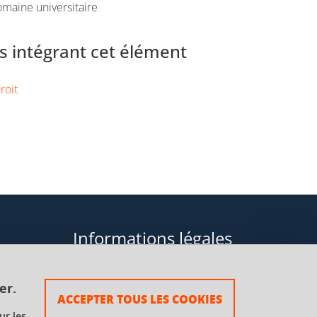
maine universitaire
 intégrant cet élément
roit
Informations légales
Données personnelles
er.
ACCEPTER TOUS LES COOKIES
Plan du site
ur les