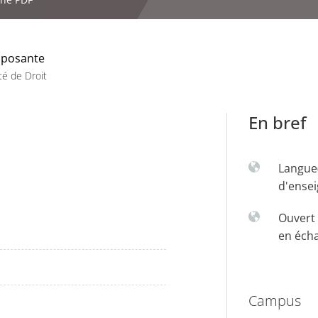
posante
té de Droit
En bref
Langue
d'ense
Ouvert 
en éch
Campus