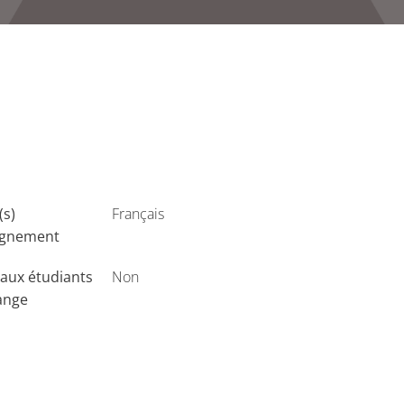
(s)
Français
ignement
aux étudiants
Non
ange