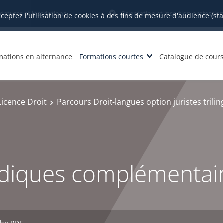
datures et inscriptions
Orientation et insertion profession
cceptez l'utilisation de cookies à des fins de mesure d'audience (st
mations en alternance
Formations courtes
Catalogue de cour
Licence Droit
Parcours Droit-langues option juristes triling
idiques complémentai
che PDF