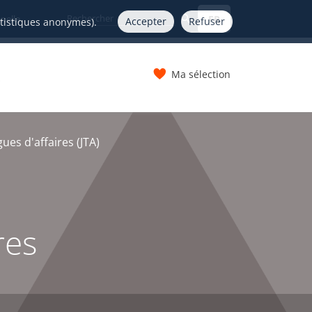
FR
nelle
Accepter
Refuser
atistiques anonymes).
Ma sélection
s
ues d'affaires (JTA)
res