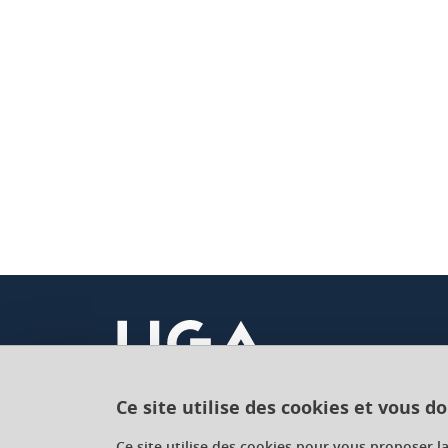
Ce site utilise des cookies et vous d
Université Grenoble Alpes
Ce site utilise des cookies pour vous proposer l