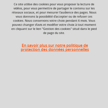
Ce site utilise des cookies pour vous proposer la lecture de
vidéos, pour vous permettre de partager le contenu sur les
réseaux sociaux, et pour mesurer l’audience des pages. Nous
Crédits ECTS
Composante
vous donnons la possibilité d’accepter ou de refuser ces
Echange
Faculté de Droit
cookies. Nous conservons votre choix pendant 6 mois. Vous
6.0
pouvez changer d’avis et modifier votre choix à tout moment
en cliquant sur le lien "Gestion des cookies" situé dans le pied
de page du site.
Heures d'enseignement
En savoir plus sur notre politique de
protection des données personnelles
CM
CM
36h
TD
TD
13,5h
En bref
Langue(s)
Français