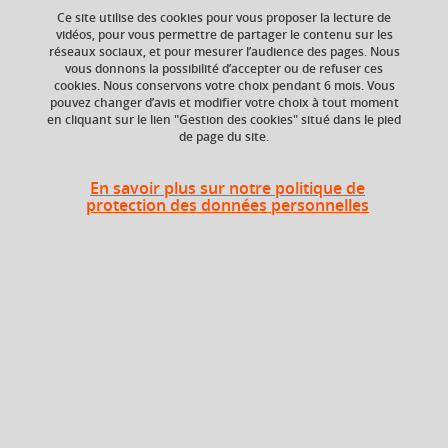
Ce site utilise des cookies pour vous proposer la lecture de
vidéos, pour vous permettre de partager le contenu sur les
réseaux sociaux, et pour mesurer l’audience des pages. Nous
ECTS
Composante
vous donnons la possibilité d’accepter ou de refuser ces
12 crédits
Faculté de Droit
cookies. Nous conservons votre choix pendant 6 mois. Vous
pouvez changer d’avis et modifier votre choix à tout moment
en cliquant sur le lien "Gestion des cookies" situé dans le pied
de page du site.
Liste des enseignements
En savoir plus sur notre politique de
protection des données personnelles
Au choix : 4 à 5 parmi 5
Droit public des affaires
Droit international public
Droit des libertés
fondamentales
Procédure civile