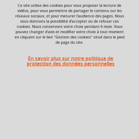
Ce site utilise des cookies pour vous proposer la lecture de
vidéos, pour vous permettre de partager le contenu sur les
réseaux sociaux, et pour mesurer l’audience des pages. Nous
Crédits ECTS
Composante
vous donnons la possibilité d’accepter ou de refuser ces
Echange
Faculté de Droit
cookies. Nous conservons votre choix pendant 6 mois. Vous
5.0
pouvez changer d’avis et modifier votre choix à tout moment
en cliquant sur le lien "Gestion des cookies" situé dans le pied
de page du site.
Heures d'enseignement
En savoir plus sur notre politique de
protection des données personnelles
CM
CM
24h
En bref
Langue(s)
Français
d'enseignement