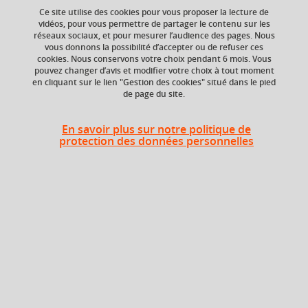
Ce site utilise des cookies pour vous proposer la lecture de
vidéos, pour vous permettre de partager le contenu sur les
réseaux sociaux, et pour mesurer l’audience des pages. Nous
Composante
vous donnons la possibilité d’accepter ou de refuser ces
Faculté de Droit
cookies. Nous conservons votre choix pendant 6 mois. Vous
pouvez changer d’avis et modifier votre choix à tout moment
en cliquant sur le lien "Gestion des cookies" situé dans le pied
de page du site.
Heures d'enseignement
En savoir plus sur notre politique de
protection des données personnelles
TD
TD
27h
En bref
Langue(s)
Français
d'enseignement