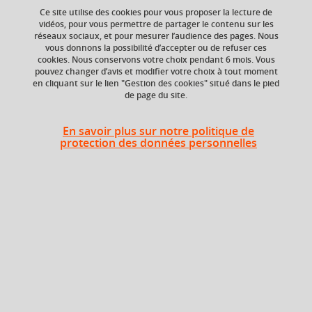
Ce site utilise des cookies pour vous proposer la lecture de
vidéos, pour vous permettre de partager le contenu sur les
réseaux sociaux, et pour mesurer l’audience des pages. Nous
Ajouter à la sélection
Télécharger la fiche PDF
vous donnons la possibilité d’accepter ou de refuser ces
cookies. Nous conservons votre choix pendant 6 mois. Vous
pouvez changer d’avis et modifier votre choix à tout moment
en cliquant sur le lien "Gestion des cookies" situé dans le pied
de page du site.
ECTS
Composante
3 crédits
Département de la
En savoir plus sur notre politique de
licence sciences et
protection des données personnelles
technologies (DLST)
Description
Les étudiants explorent par une approche expérimentale
les détails d'une analyse : le dosage spectrophotométrique
du fer dans les eaux ferrugineuses. Quatre premiers TP
permettent d'appréhender et de mettre en place les outils