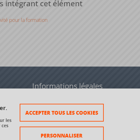
 intégrant cet élément
vité pour la formation
Informations légales
Données personnelles
er.
ACCEPTER TOUS LES COOKIES
Plan du site
ur les
 ces
rsaux à
Mentions légales
PERSONNALISER
Crédits