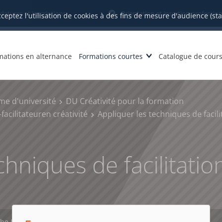
datures et inscriptions
Orientation et insertion profession
cceptez l'utilisation de cookies à des fins de mesure d'audience (st
mations en alternance
Formations courtes
Catalogue de cour
me d'université
DU Créativité pour la formation
acilitateuren créativité
Appliquer les techniques de facili
chniques de facilitatio
che PDF