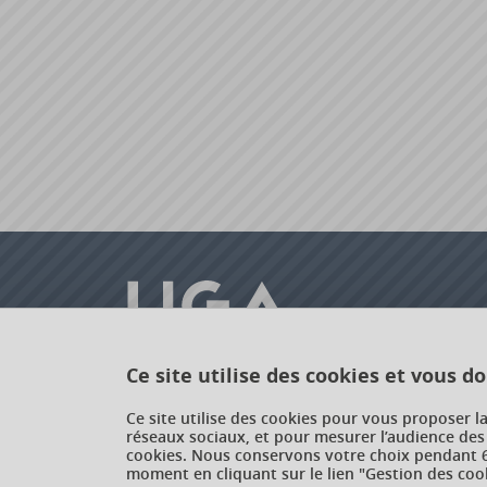
Ce site utilise des cookies et vous d
Université Grenoble Alpes
Ce site utilise des cookies pour vous proposer l
réseaux sociaux, et pour mesurer l’audience des
621 avenue Centrale
cookies. Nous conservons votre choix pendant 6
38400 Saint-Martin-d'Hères
moment en cliquant sur le lien "Gestion des cook
France