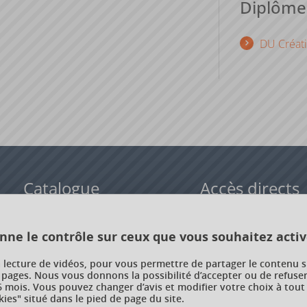
Diplômes
DU Créati
Catalogue
Accès directs
Formations initiales
Cours de langue
onne le contrôle sur ceux que vous souhaitez activ
Formations en alternance
Formations à distance
a lecture de vidéos, pour vous permettre de partager le contenu s
 pages. Nous vous donnons la possibilité d’accepter ou de refuser
Formations courtes
Enseignements transve
 mois. Vous pouvez changer d’avis et modifier votre choix à tout
choix (ETC)
ies" situé dans le pied de page du site.
Recherche par facultés, écoles,