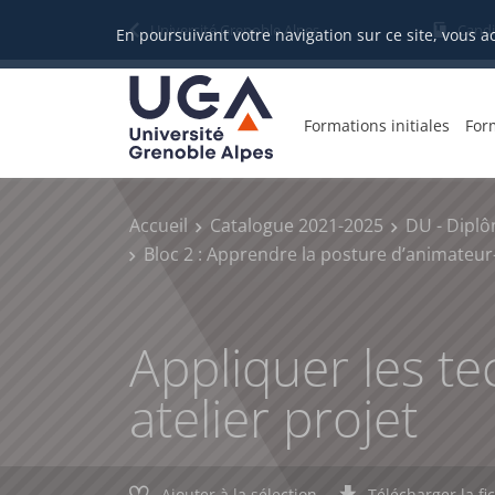
Gestion des cookies
Université Grenoble Alpes
Candi
En poursuivant votre navigation sur ce site, vous a
Formations initiales
For
Accueil
Catalogue 2021-2025
DU - Diplô
Bloc 2 : Apprendre la posture d’animateur-f
Appliquer les te
atelier projet
Ajouter à la sélection
Télécharger la fi