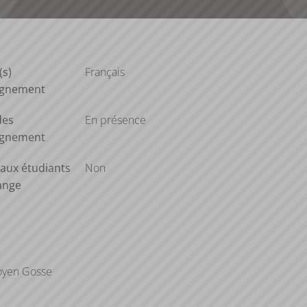
(s)
Français
ignement
des
En présence
ignement
aux étudiants
Non
ange
oyen Gosse