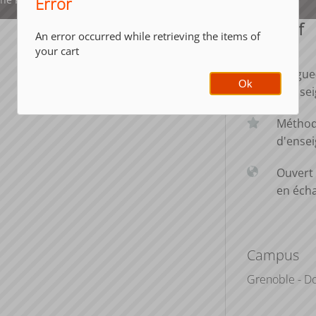
Error
En bref
An error occurred while retrieving the items of
your cart
Langue
Ok
d'ense
Métho
d'ense
Ouvert 
en éch
Campus
Grenoble - D