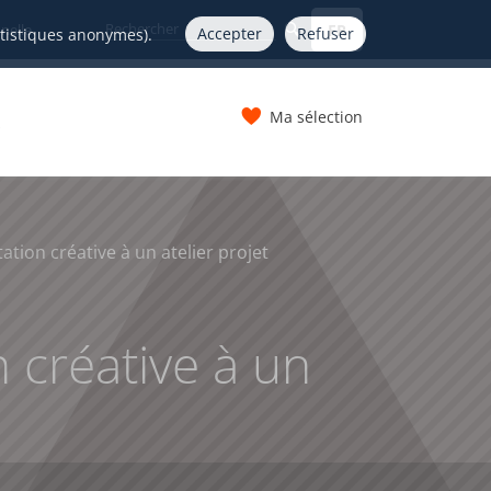
FR
nelle
Accepter
Refuser
atistiques anonymes).
Ma sélection
s
tation créative à un atelier projet
n créative à un