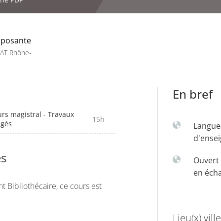
posante
AT Rhône-
En bref
rs magistral - Travaux
15h
igés
Langue
d'ense
es
Ouvert 
en éch
 Bibliothécaire, ce cours est
Lieu(x) ville