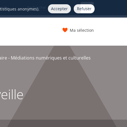
FR
nelle
Accepter
Refuser
atistiques anonymes).
Ma sélection
s
aire - Médiations numériques et culturelles
eille