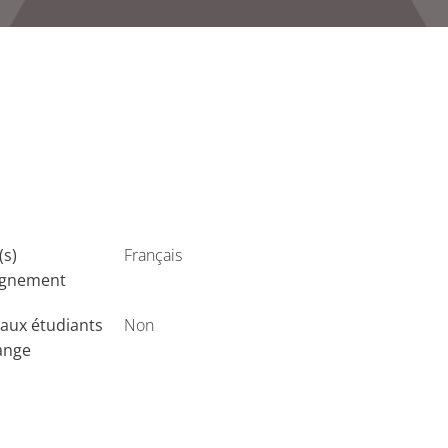
(s)
Français
ignement
aux étudiants
Non
ange