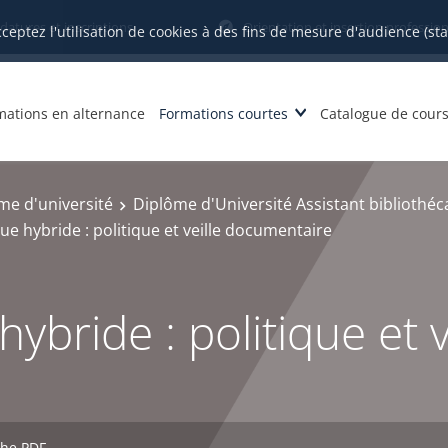
datures et inscriptions
Orientation et insertion profession
cceptez l'utilisation de cookies à des fins de mesure d'audience (st
mations en alternance
Formations courtes
Catalogue de cour
me d'université
Diplôme d'Université Assistant bibliothéc
ue hybride : politique et veille documentaire
ybride : politique et v
che PDF