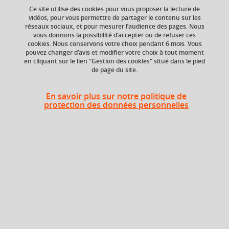
Ce site utilise des cookies pour vous proposer la lecture de
vidéos, pour vous permettre de partager le contenu sur les
Ajouter à la sélection
Télécharger la fiche PDF
réseaux sociaux, et pour mesurer l’audience des pages. Nous
vous donnons la possibilité d’accepter ou de refuser ces
cookies. Nous conservons votre choix pendant 6 mois. Vous
Base de pharmacognosie
plantes médicinales
pouvez changer d’avis et modifier votre choix à tout moment
en cliquant sur le lien "Gestion des cookies" situé dans le pied
principe actif biotechnologique
de page du site.
En savoir plus sur notre politique de
protection des données personnelles
Composante
UFR Pharmacie
Description
Autres voies d’obtention de principes actifs de
médicaments.