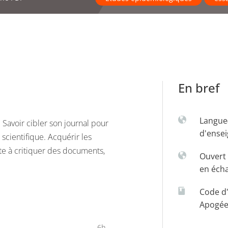
En bref
Langue
 Savoir cibler son journal pour
d'ense
l scientifique. Acquérir les
te à critiquer des documents,
Ouvert 
en éch
Code d
Apogé
6h