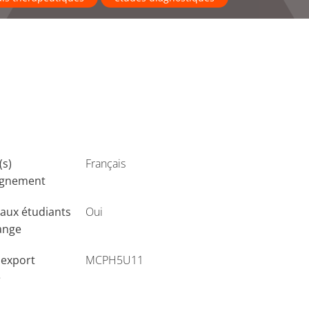
(s)
Français
ignement
aux étudiants
Oui
ange
'export
MCPH5U11
e