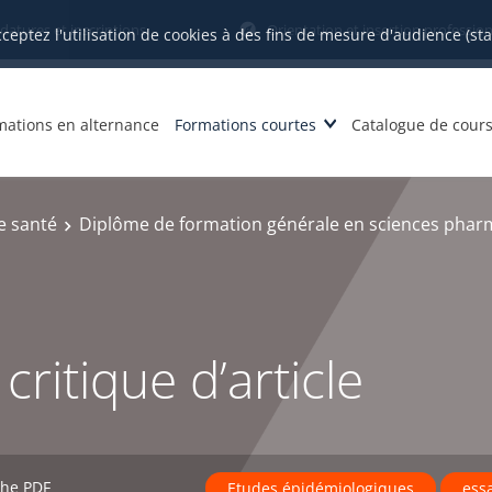
datures et inscriptions
Orientation et insertion profession
cceptez l'utilisation de cookies à des fins de mesure d'audience (st
mations en alternance
Formations courtes
Catalogue de cour
e santé
Diplôme de formation générale en sciences phar
ritique d’article
che PDF
Etudes épidémiologiques
ess