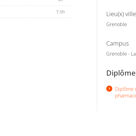
7,5h
Lieu(x) ville
Grenoble
Campus
Grenoble - L
Diplômes
Diplôme d
pharmace