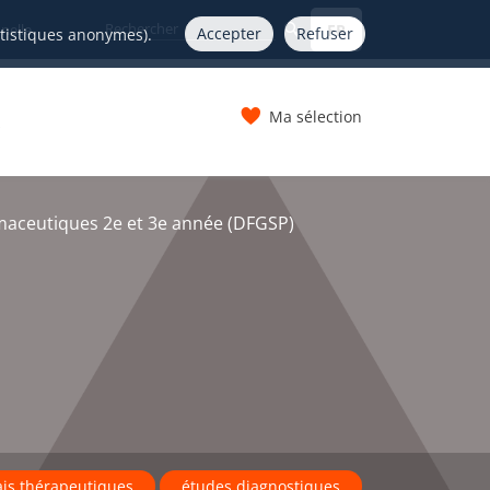
FR
nelle
Accepter
Refuser
atistiques anonymes).
Ma sélection
s
maceutiques 2e et 3e année (DFGSP)
ais thérapeutiques
études diagnostiques