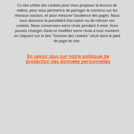
Ce site utilise des cookies pour vous proposer la lecture de
vidéos, pour vous permettre de partager le contenu sur les
Ajouter à la sélection
Télécharger la fiche PDF
réseaux sociaux, et pour mesurer l’audience des pages. Nous
vous donnons la possibilité d’accepter ou de refuser ces
cookies. Nous conservons votre choix pendant 6 mois. Vous
pouvez changer d’avis et modifier votre choix à tout moment
en cliquant sur le lien "Gestion des cookies" situé dans le pied
de page du site.
ECTS
Composante
En savoir plus sur notre politique de
1 crédits
UFR Pharmacie
protection des données personnelles
Période
Semestre 8
En bref