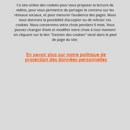
Ce site utilise des cookies pour vous proposer la lecture de
vidéos, pour vous permettre de partager le contenu sur les
réseaux sociaux, et pour mesurer l’audience des pages. Nous
vous donnons la possibilité d’accepter ou de refuser ces
cookies. Nous conservons votre choix pendant 6 mois. Vous
ECTS
Composante
pouvez changer d’avis et modifier votre choix à tout moment
3 crédits
UFR Pharmacie
en cliquant sur le lien "Gestion des cookies" situé dans le pied
de page du site.
En savoir plus sur notre politique de
Période
protection des données personnelles
Semestre 8
En bref
Langue(s)
Français
d'enseignement