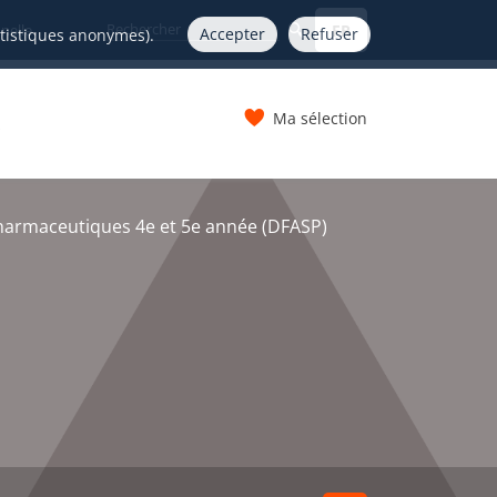
FR
nelle
Accepter
Refuser
atistiques anonymes).
Ma sélection
s
harmaceutiques 4e et 5e année (DFASP)