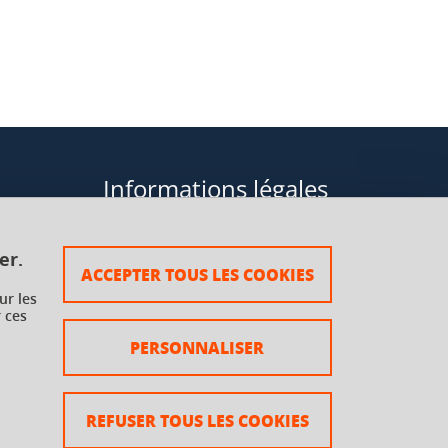
Informations légales
Données personnelles
er.
ACCEPTER TOUS LES COOKIES
Plan du site
ur les
 ces
rsaux à
Mentions légales
PERSONNALISER
Crédits
Accessibilité : non conforme
REFUSER TOUS LES COOKIES