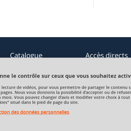
Catalogue
Accès directs
Formations initiales
Cours de langue
onne le contrôle sur ceux que vous souhaitez activ
Formations en alternance
Formations à distance
a lecture de vidéos, pour vous permettre de partager le contenu s
 pages. Nous vous donnons la possibilité d’accepter ou de refuser
Formations courtes
Enseignements transve
 mois. Vous pouvez changer d’avis et modifier votre choix à tout
choix (ETC)
ies" situé dans le pied de page du site.
Recherche par facultés, écoles,
instituts
ection des données personnelles