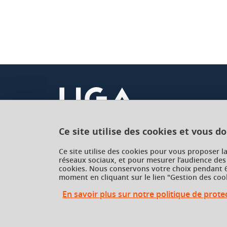
Ce site utilise des cookies et vous d
Université Grenoble Alpes
Ce site utilise des cookies pour vous proposer l
réseaux sociaux, et pour mesurer l’audience des
621 avenue Centrale
cookies. Nous conservons votre choix pendant 6
38400 Saint-Martin-d'Hères
moment en cliquant sur le lien "Gestion des cook
France
En savoir plus sur notre politique de prot
Gestion des cookies