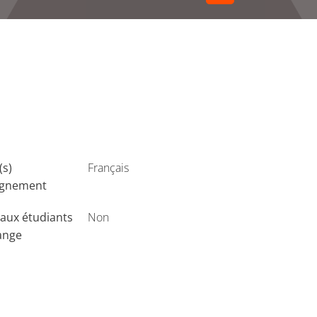
(s)
Français
ignement
aux étudiants
Non
ange