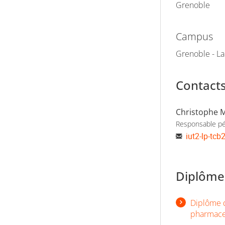
Grenoble
Campus
Grenoble - L
Contact
Christophe 
Responsable p
iut2-lp-tcb
Diplômes
Diplôme d
pharmace