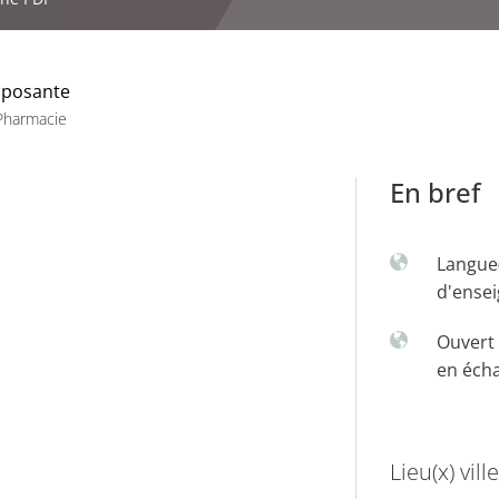
posante
Pharmacie
En bref
Langue
d'ense
Ouvert 
en éch
Lieu(x) ville