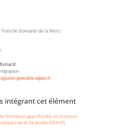
a Tronche domaine de la Merci
s
Moinard
édagogique
2s
@
univ-grenoble-alpes.fr
 intégrant cet élément
e formation approfondie en sciences
utiques 4e et 5e année (DFASP)