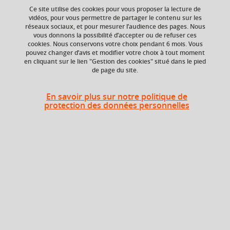
Ajouter à la sélection
Télécharger la fiche PDF
Ce site utilise des cookies pour vous proposer la lecture de
vidéos, pour vous permettre de partager le contenu sur les
réseaux sociaux, et pour mesurer l’audience des pages. Nous
vous donnons la possibilité d’accepter ou de refuser ces
cookies. Nous conservons votre choix pendant 6 mois. Vous
pouvez changer d’avis et modifier votre choix à tout moment
en cliquant sur le lien "Gestion des cookies" situé dans le pied
de page du site.
ECTS
Composante
6 crédits
UFR Médecine
En savoir plus sur notre politique de
protection des données personnelles
Description
Cet enseignement est destiné à :
- faire connaître les grandes théories de l’apprentissage,
les principes des pratiques interprofessionnelles ;
- apprendre à maîtriser l’ingénierie de la formation et