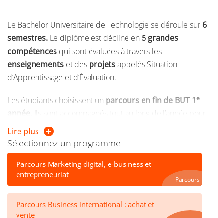
Le Bachelor Universitaire de Technologie se déroule sur
6
semestres.
Le diplôme est décliné en
5 grandes
compétences
qui sont évaluées à travers les
enseignements
et des
projets
appelés Situation
d’Apprentissage et d’Évaluation.
e
Les étudiants choisissent un
parcours en fin de BUT 1
année.
Ils sont accompagnés tout au long de l’année pour
construire leur projet professionnel et définir leur
Lire plus
spécialisation métier.
Sélectionnez un programme
Attention : l'alternance n'est plus proposée dès la 1ʳᵉ
Parcours Marketing digital, e-business et
entrepreneuriat
année de BUT.
Parcours
e
La
mobilité internationale
est proposée en
BUT 3
Parcours Business international : achat et
année
. Les étudiants sont
accompagnés
dans la
vente