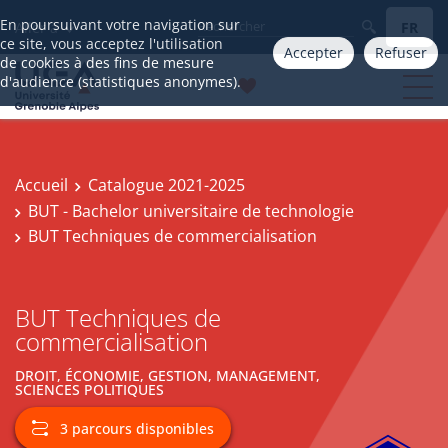
En poursuivant votre navigation sur
FR
Aller à
ce site, vous acceptez l'utilisation
Accepter
Refuser
de cookies à des fins de mesure
d'audience (statistiques anonymes).
Accueil
Catalogue 2021-2025
BUT - Bachelor universitaire de technologie
BUT Techniques de commercialisation
BUT Techniques de
commercialisation
DROIT, ÉCONOMIE, GESTION, MANAGEMENT,
SCIENCES POLITIQUES
3 parcours disponibles