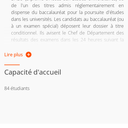
de l'un des titres admis réglementairement en
dispense du baccalauréat pour la poursuite d'études
dans les universités. Les candidats au baccalauréat (ou
à un examen spécial) déposent leur dossier à titre
conditionnel. Ils avisent le Chef de Département des
résultats des examens dans les 24 heures suivant la
publication des résultats du baccalauréat.
Lire plus
Candidats ne possédant pas un des titres
précédemment cités : ils doivent présenter un dossier
Capacité d'accueil
d'admission devant une Commission de Validation des
Acquis (études, expériences professionnelles ou acquis
personnels)
84 étudiants