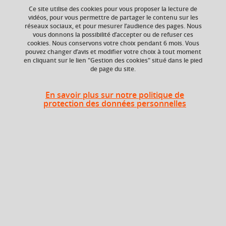
Pour cela, l'IAE se base tout autant sur les pratiques
Ce site utilise des cookies pour vous proposer la lecture de
vidéos, pour vous permettre de partager le contenu sur les
professionnelles que sur la production et la diffusion de la
réseaux sociaux, et pour mesurer l’audience des pages. Nous
recherche en management.
vous donnons la possibilité d’accepter ou de refuser ces
cookies. Nous conservons votre choix pendant 6 mois. Vous
Grenoble IAE développe des talents :
pouvez changer d’avis et modifier votre choix à tout moment
en cliquant sur le lien "Gestion des cookies" situé dans le pied
de bac+2 à bac+5
de page du site.
en formation initiale, formation continue et formation
En savoir plus sur notre politique de
en alternance
protection des données personnelles
sur l'ensemble des métiers du management des
entreprises, au travers de licences professionnelles et
générales, et de Masters en Achats, Contrôle de
Gestion, Comptabilité, Finance, Entrepreneuriat, Design
des Transitions, Marketing, Supply Chain, Ressources
Humaines, Systèmes d'Information...
Retrouvez toutes nos formations sur notre site web