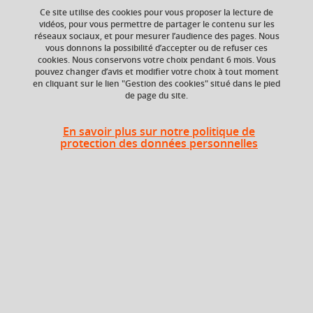
Ce site utilise des cookies pour vous proposer la lecture de
vidéos, pour vous permettre de partager le contenu sur les
réseaux sociaux, et pour mesurer l’audience des pages. Nous
vous donnons la possibilité d’accepter ou de refuser ces
cookies. Nous conservons votre choix pendant 6 mois. Vous
pouvez changer d’avis et modifier votre choix à tout moment
en cliquant sur le lien "Gestion des cookies" situé dans le pied
ECTS
Composante
de page du site.
3 crédits
Grenoble INP, Institut
d'ingénierie et de
management, UGA
En savoir plus sur notre politique de
protection des données personnelles
Heures d'enseignement
Cours
UE Microthermique microfluide -
magistral -
24h
CMTD
Travaux
dirigés
Période