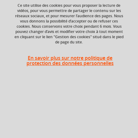
territoriale (SINTE) (UE
Ce site utilise des cookies pour vous proposer la lecture de
proposée par EMSE)
vidéos, pour vous permettre de partager le contenu sur les
réseaux sociaux, et pour mesurer l’audience des pages. Nous
vous donnons la possibilité d’accepter ou de refuser ces
cookies. Nous conservons votre choix pendant 6 mois. Vous
pouvez changer d’avis et modifier votre choix à tout moment
Ajouter à la sélection
Télécharger la fiche PDF
en cliquant sur le lien "Gestion des cookies" situé dans le pied
de page du site.
En savoir plus sur notre politique de
ECTS
Composante
protection des données personnelles
6 crédits
Institut d'Urbanisme
et de Géographie
Alpine (IUGA)
En bref
Langue(s)
Français