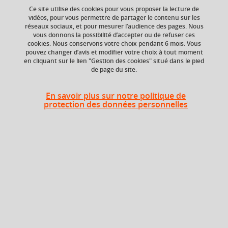
l'anthropocène (NATURA) (UE
Ce site utilise des cookies pour vous proposer la lecture de
proposée par USMB)
vidéos, pour vous permettre de partager le contenu sur les
réseaux sociaux, et pour mesurer l’audience des pages. Nous
vous donnons la possibilité d’accepter ou de refuser ces
cookies. Nous conservons votre choix pendant 6 mois. Vous
pouvez changer d’avis et modifier votre choix à tout moment
Ajouter à la sélection
Télécharger la fiche PDF
en cliquant sur le lien "Gestion des cookies" situé dans le pied
de page du site.
En savoir plus sur notre politique de
ECTS
Composante
protection des données personnelles
6 crédits
Institut d'Urbanisme
et de Géographie
Alpine (IUGA)
Période de l'année
Automne (sept. à
dec./janv.)