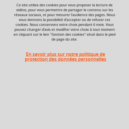
Ce site utilise des cookies pour vous proposer la lecture de
vidéos, pour vous permettre de partager le contenu sur les
réseaux sociaux, et pour mesurer l’audience des pages. Nous
Ajouter à la sélection
Télécharger la fiche PDF
vous donnons la possibilité d’accepter ou de refuser ces
cookies. Nous conservons votre choix pendant 6 mois. Vous
pouvez changer d’avis et modifier votre choix à tout moment
en cliquant sur le lien "Gestion des cookies" situé dans le pied
de page du site.
ECTS
Composante
6 crédits
Institut d'Urbanisme
et de Géographie
En savoir plus sur notre politique de
protection des données personnelles
Alpine (IUGA)
Période de l'année
Automne (sept. à
dec./janv.)
En bref