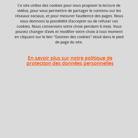
Ce site utilise des cookies pour vous proposer la lecture de
vidéos, pour vous permettre de partager le contenu sur les
réseaux sociaux, et pour mesurer l’audience des pages. Nous
Ajouter à la sélection
Télécharger la fiche PDF
vous donnons la possibilité d’accepter ou de refuser ces
cookies. Nous conservons votre choix pendant 6 mois. Vous
pouvez changer d’avis et modifier votre choix à tout moment
Réseaux et informations climatiques
en cliquant sur le lien "Gestion des cookies" situé dans le pied
de page du site.
Services climatiques
Outils d’analyse et de valorisation climatique
En savoir plus sur notre politique de
protection des données personnelles
Expertise et utilisateurs
+ 1
ECTS
Composante
6 crédits
Institut d'Urbanisme
et de Géographie
Alpine (IUGA)
Période de l'année
Automne (sept. à
dec./janv.)