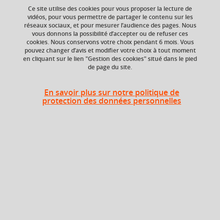
Ce site utilise des cookies pour vous proposer la lecture de
Ajouter à la sélection
Télécharger la fiche PDF
vidéos, pour vous permettre de partager le contenu sur les
réseaux sociaux, et pour mesurer l’audience des pages. Nous
vous donnons la possibilité d’accepter ou de refuser ces
cookies. Nous conservons votre choix pendant 6 mois. Vous
ECTS
Composante
pouvez changer d’avis et modifier votre choix à tout moment
en cliquant sur le lien "Gestion des cookies" situé dans le pied
3 crédits
Institut d'Urbanisme
de page du site.
et de Géographie
Alpine (IUGA)
En savoir plus sur notre politique de
protection des données personnelles
En bref
Langue(s)
Français
d'enseignement
Ouvert aux
Non
étudiants en