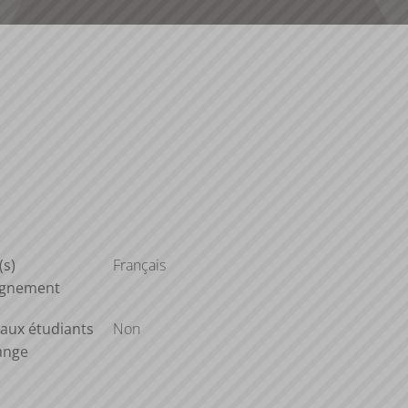
(s)
Français
ignement
aux étudiants
Non
ange