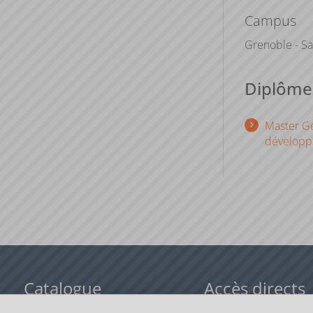
Campus
Grenoble - Sa
Diplômes
Master G
dévelop
Catalogue
Accès directs