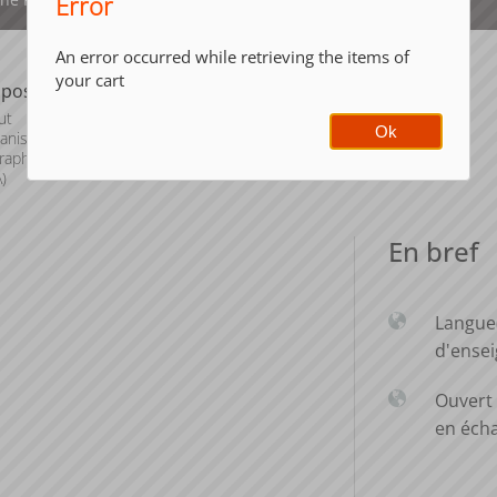
Error
An error occurred while retrieving the items of
your cart
posante
ut
Ok
banisme et de
aphie Alpine
)
En bref
Langue
d'ense
Ouvert 
en éch