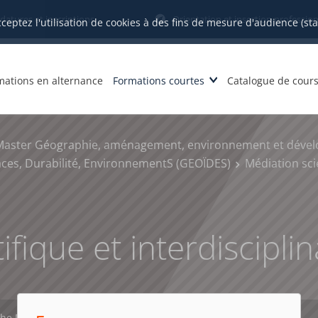
datures et inscriptions
Orientation et insertion profession
cceptez l'utilisation de cookies à des fins de mesure d'audience (st
mations en alternance
Formations courtes
Catalogue de cour
Master Géographie, aménagement, environnement et déve
aces, Durabilité, EnvironnementS (GEOÏDES)
Médiation scie
fique et interdisciplin
che PDF