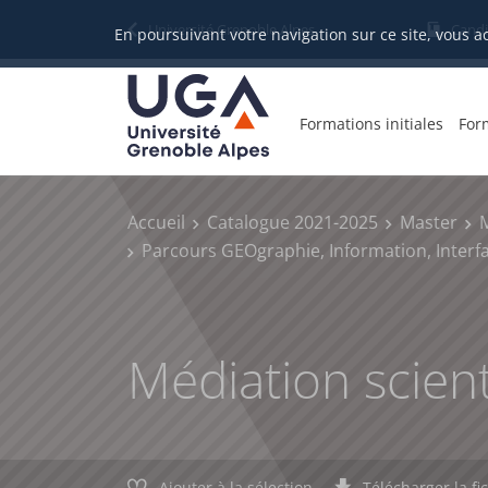
Gestion des cookies
Université Grenoble Alpes
Candi
En poursuivant votre navigation sur ce site, vous a
Formations initiales
For
Accueil
Catalogue 2021-2025
Master
Parcours GEOgraphie, Information, Interf
Médiation scienti
Ajouter à la sélection
Télécharger la fi