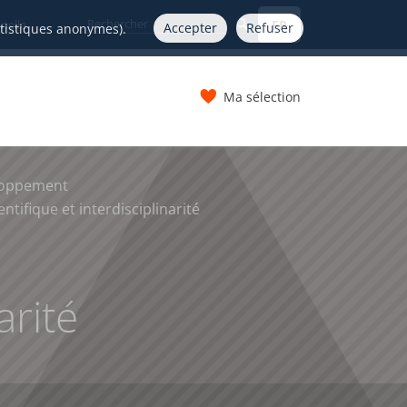
FR
nelle
Accepter
Refuser
atistiques anonymes).
Ma sélection
s
loppement
ntifique et interdisciplinarité
arité