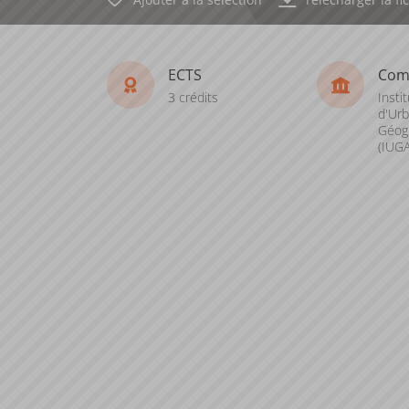
ECTS
Com
3 crédits
Instit
d'Ur
Géogr
(IUGA