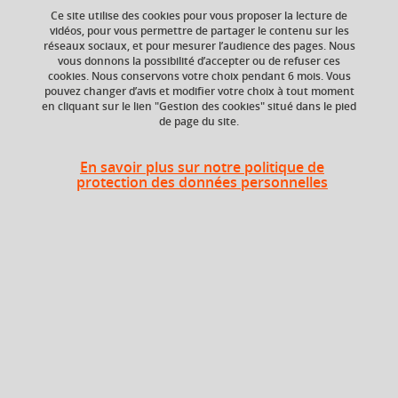
Ce site utilise des cookies pour vous proposer la lecture de
vidéos, pour vous permettre de partager le contenu sur les
Ajouter à la sélection
Télécharger la fiche PDF
réseaux sociaux, et pour mesurer l’audience des pages. Nous
vous donnons la possibilité d’accepter ou de refuser ces
cookies. Nous conservons votre choix pendant 6 mois. Vous
organisation de conférences thématiques
pouvez changer d’avis et modifier votre choix à tout moment
en cliquant sur le lien "Gestion des cookies" situé dans le pied
gestion de projet
de page du site.
restitution et communication orale
En savoir plus sur notre politique de
vulgarisation scientifique
protection des données personnelles
ECTS
Composante
3 crédits
Institut d'Urbanisme
et de Géographie
Alpine (IUGA)
Période de l'année
Printemps (janv. à
avril/mai)