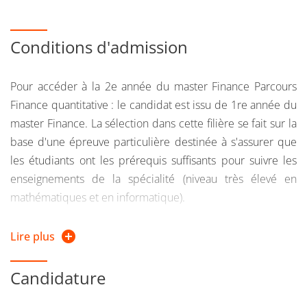
Conditions d'admission
Pour accéder à la 2e année du master Finance Parcours
Finance quantitative : le candidat est issu de 1re année du
master Finance. La sélection dans cette filière se fait sur la
base d'une épreuve particulière destinée à s'assurer que
les étudiants ont les prérequis suffisants pour suivre les
enseignements de la spécialité (niveau très élevé en
mathématiques et en informatique).
Dans le cadre d'un recrutement externe : le candidat doit
Lire plus
justifier d'une formation scientifique et avoir au moins
acquis le niveau master 1re année en mathématiques
Candidature
et/ou en informatique ou avoir validé une 2e année d'école
d'ingénieurs à forte composante mathématiques et/ou