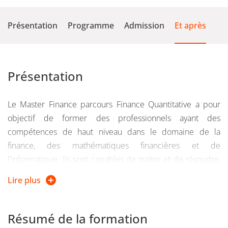
Présentation
Programme
Admission
Et après
Présentation
Le Master Finance parcours Finance Quantitative a pour
objectif de former des professionnels ayant des
compétences de haut niveau dans le domaine de la
finance, des mathématiques financières et de
l’informatique. Ils sont capables de traiter et de résoudre,
au sein de l’industrie financière, des problèmes complexes
Lire plus
nécessitant des compétences de pointe dans les trois
disciplines.
Résumé de la formation
Plus d'infos sur ce master sur
le site de Grenoble IAE.