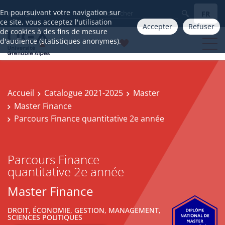
En poursuivant votre navigation sur
FR
Aller à
ce site, vous acceptez l'utilisation
Accepter
Refuser
de cookies à des fins de mesure
d'audience (statistiques anonymes).
Accueil
Catalogue 2021-2025
Master
Master Finance
Parcours Finance quantitative 2e année
Parcours Finance
quantitative 2e année
Master Finance
DROIT, ÉCONOMIE, GESTION, MANAGEMENT,
SCIENCES POLITIQUES