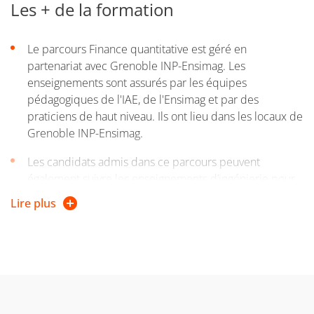
Les + de la formation
formation, vous pouvez entreprendre une démarche
de validation des acquis personnels et professionnels
Le parcours Finance quantitative est géré en
(VAPP). Pour plus d'informations, consultez la page web de
partenariat avec Grenoble INP-Ensimag. Les
la Direction de la formation continue et de l’apprentissage
enseignements sont assurés par les équipes
pédagogiques de l'IAE, de l'Ensimag et par des
praticiens de haut niveau. Ils ont lieu dans les locaux de
Grenoble INP-Ensimag.
Les candidats admis dans ce parcours peuvent
également suivre les enseignements d’ingénierie pour
la finance correspondant à la formation de 3ème année
Lire plus
d’ingénieur Ensimag. Ces enseignements sont validés
par un « certificat de formation en ingénierie pour la
finance » délivré par Grenoble INP-Ensimag.
Le programme pédagogique offre des enseignements
de pointe en informatique, finance et mathématiques
financières. Les trois disciplines sont enseignées de