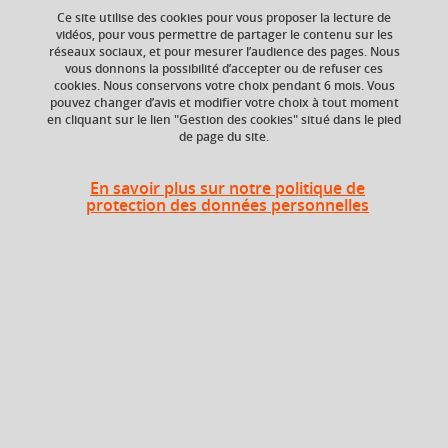
Ce site utilise des cookies pour vous proposer la lecture de
vidéos, pour vous permettre de partager le contenu sur les
réseaux sociaux, et pour mesurer l’audience des pages. Nous
vous donnons la possibilité d’accepter ou de refuser ces
ECTS
Crédits ECTS
cookies. Nous conservons votre choix pendant 6 mois. Vous
Echange
3 crédits
pouvez changer d’avis et modifier votre choix à tout moment
4.0
en cliquant sur le lien "Gestion des cookies" situé dans le pied
de page du site.
Composante
Volume horaire
UFR Arts et Sciences
24h
En savoir plus sur notre politique de
Humaines (ARSH)
protection des données personnelles
Période de l'année
Automne (sept. à
dec./janv.)
Période
Semestre 1